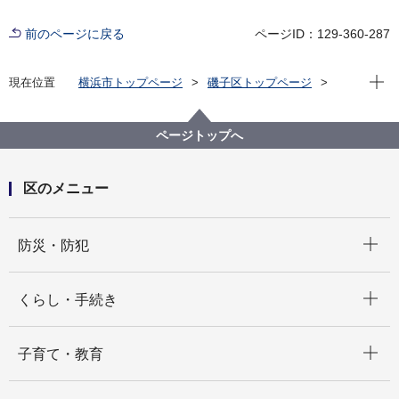
前のページに戻る
ページID：129-360-287
現在位
現在位置
横浜市トップページ
磯子区トップページ
くらし・手続き
市民協働・学び
協働・支援
区民活動支援センター
支援センターによくあるご質問
ページトップへ
機材の貸出に関して
区のメニュー
開く
防災・防犯
開く
くらし・手続き
開く
子育て・教育
開く