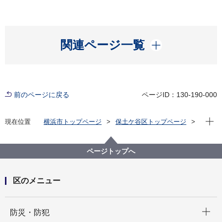
開く
関連ページ一覧
前のページに戻る
ページID：130-190-000
現在位
現在位置
横浜市トップページ
保土ケ谷区トップページ
区の紹介
保土ケ谷区の歴史
旧東海道保土ケ谷宿について
ページトップへ
区のメニュー
開く
防災・防犯