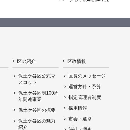
区の紹介
区政情報
保土ケ谷区公式マ
区長のメッセージ
スコット
運営方針・予算
保土ケ谷区制100周
指定管理者制度
年関連事業
採用情報
保土ケ谷区の概要
市会・選挙
保土ケ谷区の魅力
紹介
統計・調査