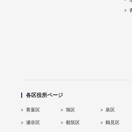
各区役所ページ
青葉区
旭区
泉区
瀬谷区
都筑区
鶴見区