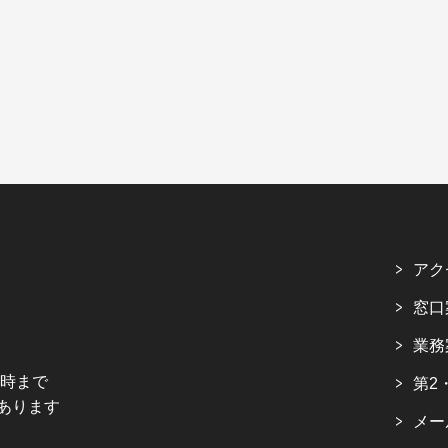
アク
窓口
業務
5時まで
第2
あります
メー