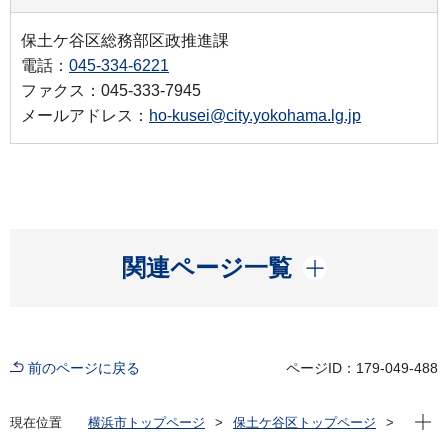
保土ケ谷区総務部区政推進課
電話：
045-334-6221
ファクス：045-333-7945
メールアドレス：
ho-kusei@city.yokohama.lg.jp
開く
関連ページ一覧
前のページに戻る
ページID：179-049-488
現在位
現在位置
横浜市トップページ
保土ケ谷区トップページ
区の紹介
保土ケ谷区公式マスコット