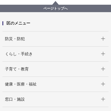
保土ケ谷区マスコット ほどぴーの部屋
ページトップへ
区のメニュー
開く
防災・防犯
開く
くらし・手続き
開く
子育て・教育
開く
健康・医療・福祉
開く
窓口・施設
開く