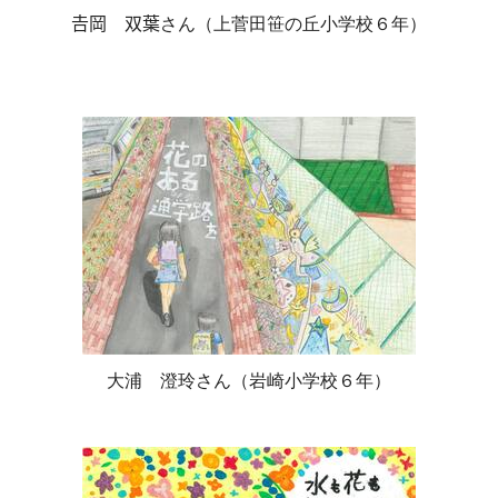
𠮷岡 双葉さん（上菅田笹の丘小学校６年）
大浦 澄玲さん（岩崎小学校６年）