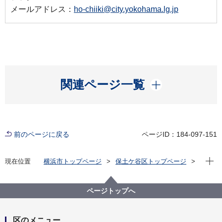
メールアドレス：
ho-chiiki@city.yokohama.lg.jp
開く
関連ページ一覧
前のページに戻る
ページID：184-097-151
現在位
現在位置
横浜市トップページ
保土ケ谷区トップページ
区の紹介
ほどがや花憲章
第30回「清潔できれいな、花の街ほどがや」ポスター
展入賞作品
ページトップへ
区のメニュー