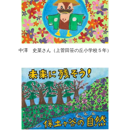
中澤 史菜さん（上菅田笹の丘小学校５年）