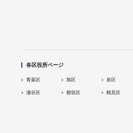
各区役所ページ
青葉区
旭区
泉区
瀬谷区
都筑区
鶴見区