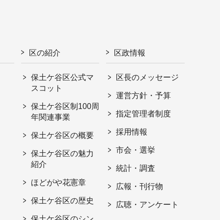
区の紹介
区政情報
保土ケ谷区公式マ
区長のメッセージ
スコット
運営方針・予算
保土ケ谷区制100周
指定管理者制度
年関連事業
採用情報
保土ケ谷区の概要
市会・選挙
保土ケ谷区の魅力
紹介
統計・調査
ほどがや花憲章
広報・刊行物
保土ケ谷区の歴史
広聴・アンケート
保土ケ谷区のシン