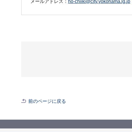
メールアドレス：
ho-chiiki@city.yokohama.lg.jp
前のページに戻る