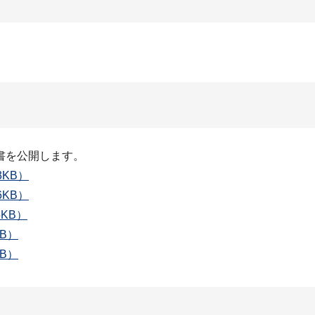
書を公開します。
3KB）
6KB）
KB）
B）
B）