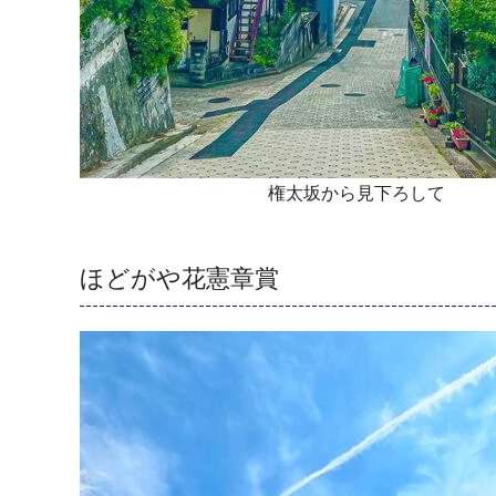
権太坂から見下ろして
ほどがや花憲章賞