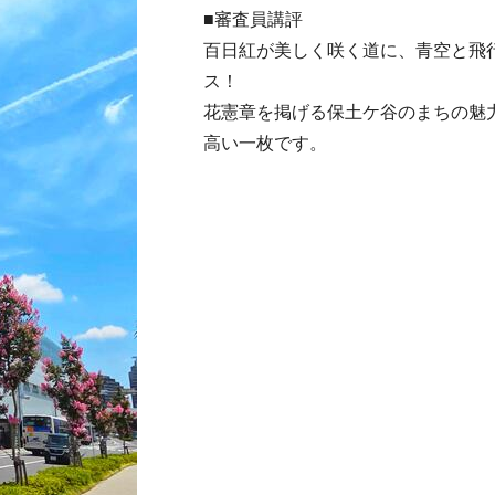
■審査員講評
百日紅が美しく咲く道に、青空と飛行機
ス！
花憲章を掲げる保土ケ谷のまちの魅
高い一枚です。