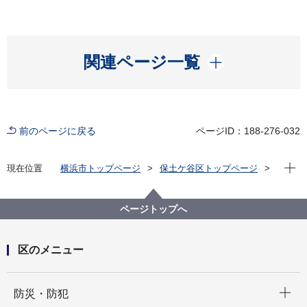
開く
関連ページ一覧
前のページに戻る
ページID：188-276-032
現在位
現在位置
横浜市トップページ
保土ケ谷区トップページ
くらし・手続き
まちづくり・環境
土木事務所
公園関連
ページトップへ
区のメニュー
開く
防災・防犯