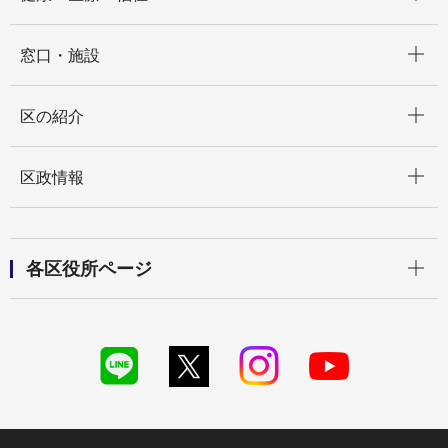
開く
窓口・施設
開く
区の紹介
開く
区政情報
開く
各区役所ページ