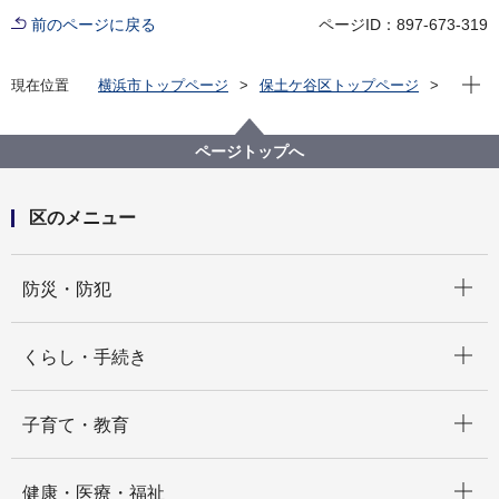
前のページに戻る
ページID：897-673-319
現在位
現在位置
横浜市トップページ
保土ケ谷区トップページ
くらし・手続き
まちづくり・環境
土木事務所
保土ケ谷土木通信
ページトップへ
区のメニュー
開く
防災・防犯
開く
くらし・手続き
開く
子育て・教育
開く
健康・医療・福祉