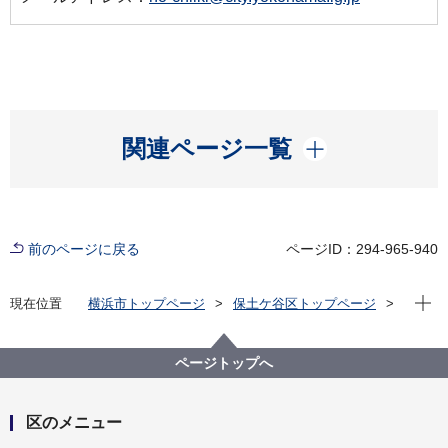
開く
関連ページ一覧
前のページに戻る
ページID：294-965-940
現在位
現在位置
横浜市トップページ
保土ケ谷区トップページ
くらし・手続き
市民協働・学び
学び
多文化共生まちづくりサポーター講座
ページトップへ
区のメニュー