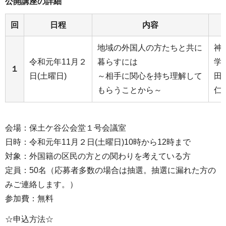
公開講座の詳細
回
日程
内容
地域の外国人の方たちと共に
神
令和元年11月２
暮らすには
学
１
日(土曜日)
～相手に関心を持ち理解して
田
もらうことから～
仁
会場：保土ケ谷公会堂１号会議室
日時：令和元年11月２日(土曜日)10時から12時まで
対象：外国籍の区民の方との関わりを考えている方
定員：50名（応募者多数の場合は抽選。抽選に漏れた方の
みご連絡します。）
参加費：無料
☆申込方法☆