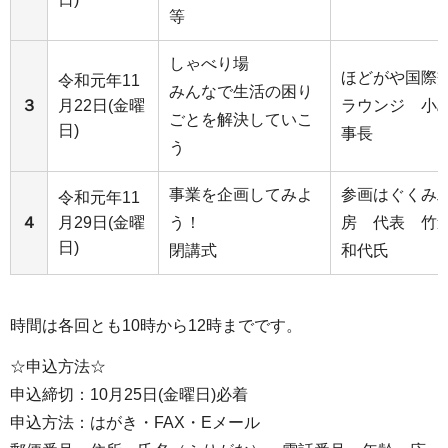
等
しゃべり場
ほどがや国際
令和元年11
みんなで生活の困り
３
月22日(金曜
ラウンジ 小
ごとを解決していこ
日)
事長
う
事業を企画してみよ
参画はぐくみ
令和元年11
４
月29日(金曜
う！
房 代表 
日)
閉講式
和代氏
時間は各回とも10時から12時までです。
☆申込方法☆
申込締切：10月25日(金曜日)必着
申込方法：はがき・FAX・Eメール