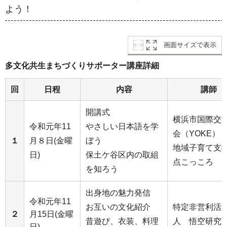
よう！
画面サイズで表示
多文化共生まちづくりサポーター講座詳細
回
日程
内容
講師
開講式
横浜市国際交
令和元年11
やさしい日本語を学
会（YOKE）
１
月８日(金曜
ぼう
地域子育て支
日)
保土ケ谷区内の取組
点こっころ
を知ろう
出身地の魅力発信
令和元年11
お互いの文化紹介
特定非営利活
２
月15日(金曜
昔遊び、衣装、料理
人 悟空研究
日)