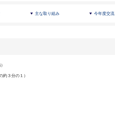
績
主な取り組み
今年度交流
局）
本の約３分の１）