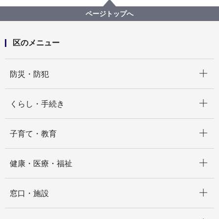
保土ケ谷区地域子育て支援拠点こっころ 有識者を交
えた事業評価を行いました
ページトップへ
区のメニュー
開く
防災・防犯
開く
くらし・手続き
開く
子育て・教育
開く
健康・医療・福祉
開く
窓口・施設
開く