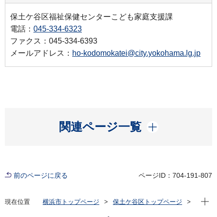
保土ケ谷区福祉保健センターこども家庭支援課
電話：
045-334-6323
ファクス：045-334-6393
メールアドレス：
ho-kodomokatei@city.yokohama.lg.jp
開く
関連ページ一覧
前のページに戻る
ページID：704-191-807
現在位
現在位置
横浜市トップページ
保土ケ谷区トップページ
子育て・教育
子育て支援・相談