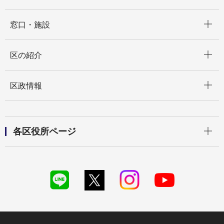
開く
窓口・施設
開く
区の紹介
開く
区政情報
開く
各区役所ページ