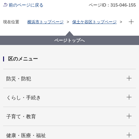
前のページに戻る
ページID：315-046-155
現在位
現在位置
横浜市トップページ
保土ケ谷区トップページ
子育て・教育
保育・幼児教育
ページトップへ
区のメニュー
開く
防災・防犯
開く
くらし・手続き
開く
子育て・教育
開く
健康・医療・福祉