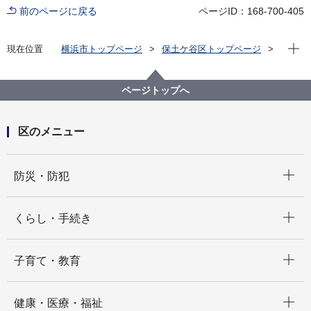
前のページに戻る
ページID：168-700-405
現在位
現在位置
横浜市トップページ
保土ケ谷区トップページ
健康・医療・福祉
福祉・介護
地域福祉保健
保土ケ谷区災害時要援護者支援ガイド
ページトップへ
区のメニュー
開く
防災・防犯
開く
くらし・手続き
開く
子育て・教育
開く
健康・医療・福祉