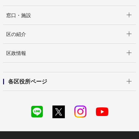
開く
窓口・施設
開く
区の紹介
開く
区政情報
開く
各区役所ページ