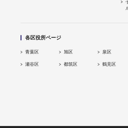
各区役所ページ
青葉区
旭区
泉区
瀬谷区
都筑区
鶴見区