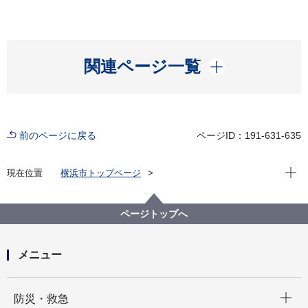
開く
関連ページ一覧
前のページに戻る
ページID：191-631-635
現在位
現在位置
横浜市トップページ
横浜市 Q＆Aよくある質問集
所管区局から探す
交通局
資産活用課
駅構内にポスターを掲出したい
ページトップへ
メニュー
開く
防災・救急