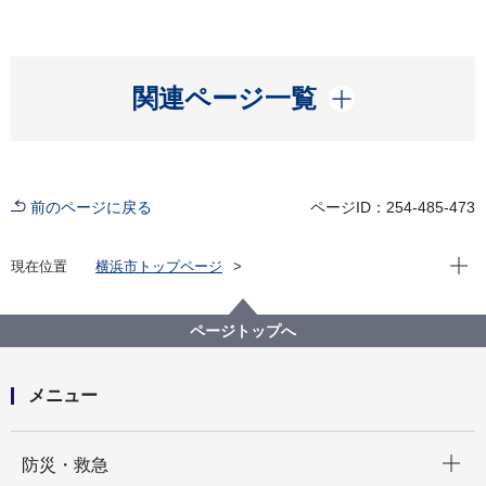
開く
関連ページ一覧
前のページに戻る
ページID：254-485-473
現在位
現在位置
横浜市トップページ
横浜市 Q＆Aよくある質問集
所管区局から探す
みどり環境局
ページトップへ
メニュー
開く
防災・救急