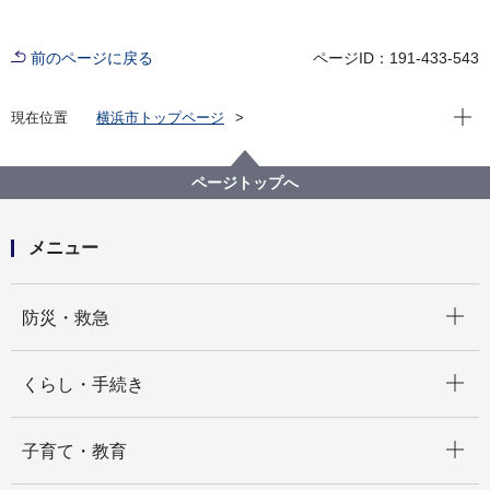
前のページに戻る
ページID：191-433-543
現在位
現在位置
横浜市トップページ
横浜市 Q＆Aよくある質問集
所管区局から探す
議会局
ページトップへ
メニュー
開く
防災・救急
開く
くらし・手続き
開く
子育て・教育