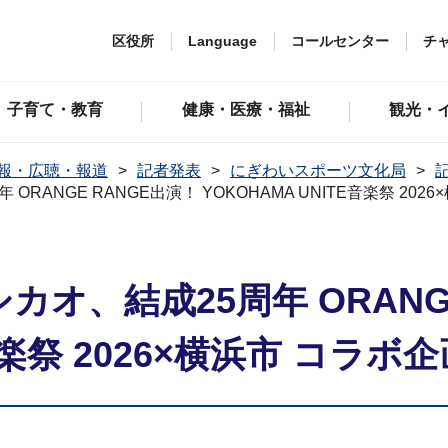
区役所
Language
コールセンター
チ
子育て・教育
健康・医療・福祉
観光・
報・広聴・報道
記者発表
にぎわいスポーツ文化局
記
 ORANGE RANGE出演！ YOKOHAMA UNITE音楽祭 2
シカオ、結成25周年 ORANG
E音楽祭 2026×横浜市 コ