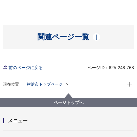
開く
関連ページ一覧
前のページに戻る
ページID：625-248-768
現在位
現在位置
横浜市トップページ
横浜市ウェブサイトについて
横浜市ウェブサイトの偽サイトにご注意ください
ページトップへ
メニュー
開く