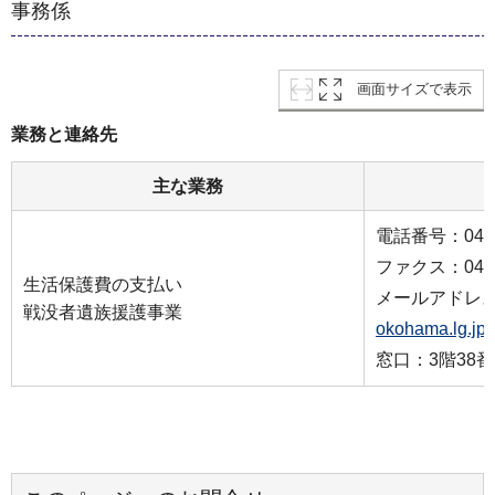
事務係
画面サイズで表示
業務と連絡先
主な業務
電話番号：045-9
ファクス：045-9
生活保護費の支払い
メールアドレ
戦没者遺族援護事業
okohama.lg.jp
窓口：3階38