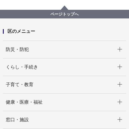
窓口・施設
区役所窓口
業務案内
都筑区 生活支援課
ページトップへ
区のメニュー
開く
防災・防犯
開く
くらし・手続き
開く
子育て・教育
開く
健康・医療・福祉
開く
窓口・施設