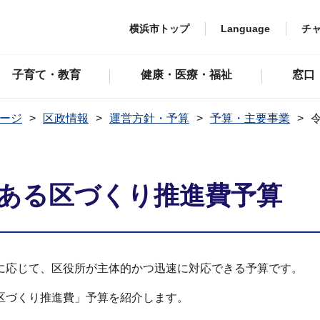
横浜市トップ
Language
チ
子育て・教育
健康・医療・福祉
窓口
ージ
区政情報
運営方針・予算
予算・主要事業
性ある区づくり推進費予算
に応じて、区役所が主体的かつ迅速に対応できる予算です。
区づくり推進費」予算を紹介します。