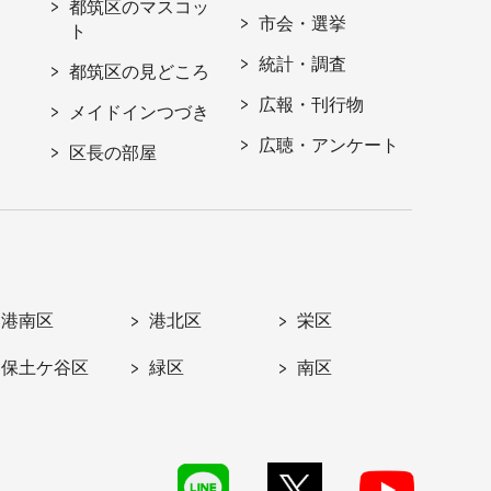
都筑区のマスコッ
市会・選挙
ト
統計・調査
都筑区の見どころ
広報・刊行物
メイドインつづき
広聴・アンケート
区長の部屋
港南区
港北区
栄区
保土ケ谷区
緑区
南区