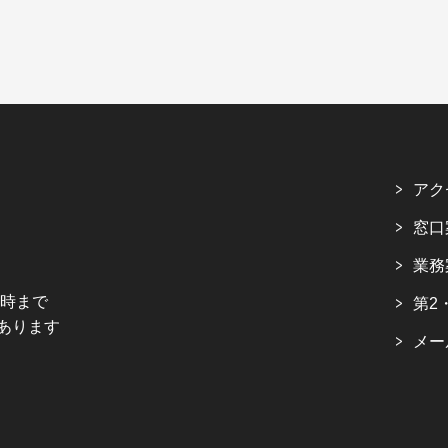
アク
窓口
業務
5時まで
第2
あります
メー