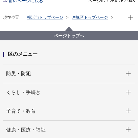
前のページに戻る
ページID：254-762-048
現在位
現在位置
横浜市トップページ
戸塚区トップページ
区の紹介
戸塚区制80周年記念事業
戸塚区制80周年記念「PR動画」
ページトップへ
区のメニュー
開く
防災・防犯
開く
くらし・手続き
開く
子育て・教育
開く
健康・医療・福祉