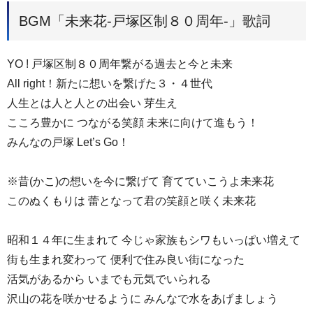
BGM「未来花-戸塚区制８０周年-」歌詞
YO ! 戸塚区制８０周年繋がる過去と今と未来
All right！新たに想いを繋げた３・４世代
人生とは人と人との出会い 芽生え
こころ豊かに つながる笑顔 未来に向けて進もう！
みんなの戸塚 Let’s Go！
※昔(かこ)の想いを今に繋げて 育てていこうよ未来花
このぬくもりは 蕾となって君の笑顔と咲く未来花
昭和１４年に生まれて 今じゃ家族もシワもいっぱい増えて
街も生まれ変わって 便利で住み良い街になった
活気があるから いまでも元気でいられる
沢山の花を咲かせるように みんなで水をあげましょう