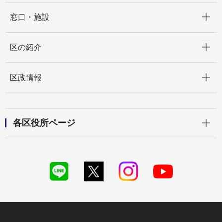
開く
窓口・施設
開く
区の紹介
開く
区政情報
開く
各区役所ページ