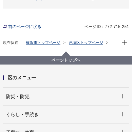
前のページに戻る
ページID：772-715-251
現在位
現在位置
横浜市トップページ
戸塚区トップページ
区の紹介
戸塚区の歴史
とつかフォトコレクション
カテゴリから探す
その他
ページトップへ
区のメニュー
開く
防災・防犯
開く
くらし・手続き
開く