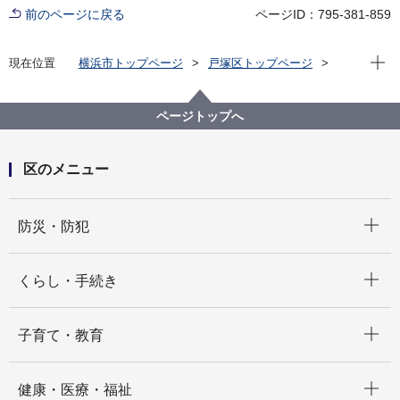
前のページに戻る
ページID：795-381-859
現在位
現在位置
横浜市トップページ
戸塚区トップページ
区政情報
統計・調査
ページトップへ
区のメニュー
開く
防災・防犯
開く
くらし・手続き
開く
子育て・教育
開く
健康・医療・福祉