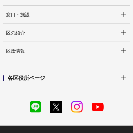
開く
窓口・施設
開く
区の紹介
開く
区政情報
開く
各区役所ページ