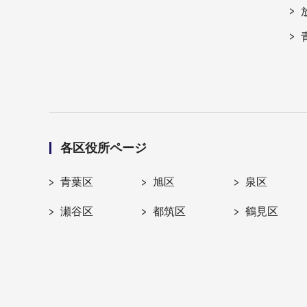
各区役所ページ
青葉区
旭区
泉区
瀬谷区
都筑区
鶴見区