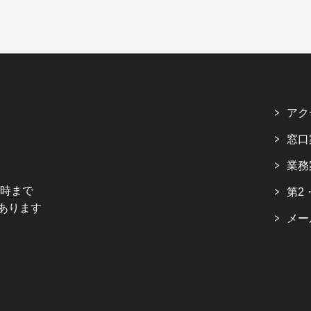
アク
窓口
業務
5時まで
第2
あります
メー