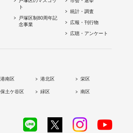
戸塚区のマスコッ
市会・選挙
ト
統計・調査
戸塚区制80周年記
広報・刊行物
念事業
広聴・アンケート
港南区
港北区
栄区
保土ケ谷区
緑区
南区