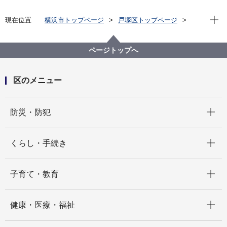
現在位
現在位置
横浜市トップページ
戸塚区トップページ
区政情報
広報・刊行物
とつかの情報発信中
ページトップへ
区のメニュー
開く
防災・防犯
開く
くらし・手続き
開く
子育て・教育
開く
健康・医療・福祉
開く