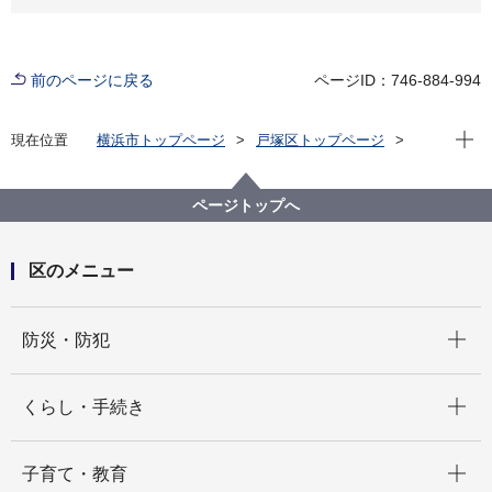
前のページに戻る
ページID：746-884-994
現在位
現在位置
横浜市トップページ
戸塚区トップページ
子育て・教育
保育・幼児教育
こどもと遊ぼう・仲間をみつけよう
こどもと遊ぼう・仲間をみつけよう
ページトップへ
区のメニュー
開く
防災・防犯
開く
くらし・手続き
開く
子育て・教育