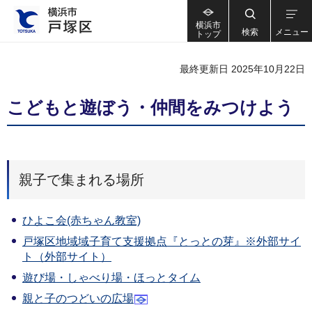
横浜市
検索
メニュー
トップ
最終更新日 2025年10月22日
こどもと遊ぼう・仲間をみつけよう
親子で集まれる場所
ひよこ会(赤ちゃん教室)
戸塚区地域域子育て支援拠点『とっとの芽』※外部サイ
ト（外部サイト）
遊び場・しゃべり場・ほっとタイム
親と子のつどいの広場