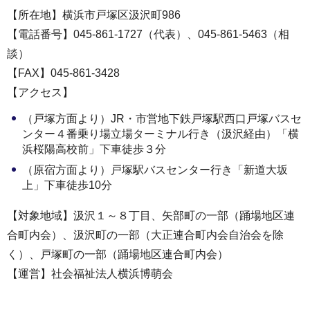
【所在地】横浜市戸塚区汲沢町986
【電話番号】045-861-1727（代表）、045-861-5463（相
談）
【FAX】045-861-3428
【アクセス】
（戸塚方面より）JR・市営地下鉄戸塚駅西口戸塚バスセ
ンター４番乗り場立場ターミナル行き（汲沢経由）「横
浜桜陽高校前」下車徒歩３分
（原宿方面より）戸塚駅バスセンター行き「新道大坂
上」下車徒歩10分
【対象地域】汲沢１～８丁目、矢部町の一部（踊場地区連
合町内会）、汲沢町の一部（大正連合町内会自治会を除
く）、戸塚町の一部（踊場地区連合町内会）
【運営】社会福祉法人横浜博萌会