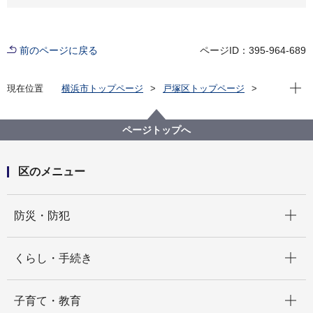
前のページに戻る
ページID：395-964-689
現在位
現在位置
横浜市トップページ
戸塚区トップページ
健康・医療・福祉
福祉・介護
地域福祉保健
地域福祉施設
地域ケアプラザ
戸塚区の地域ケアプラザ紹介
ページトップへ
区のメニュー
開く
防災・防犯
開く
くらし・手続き
開く
子育て・教育