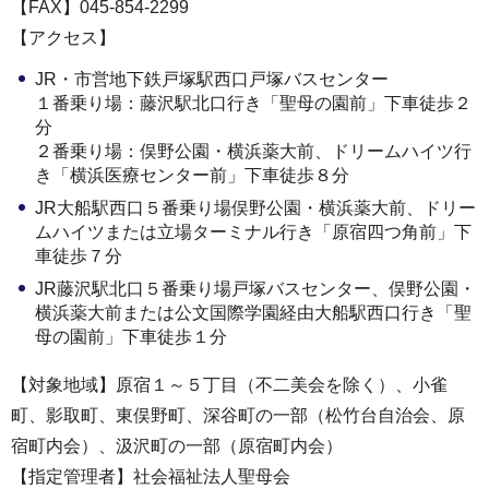
【FAX】045-854-2299
【アクセス】
JR・市営地下鉄戸塚駅西口戸塚バスセンター
１番乗り場：藤沢駅北口行き「聖母の園前」下車徒歩２
分
２番乗り場：俣野公園・横浜薬大前、ドリームハイツ行
き「横浜医療センター前」下車徒歩８分
JR大船駅西口５番乗り場俣野公園・横浜薬大前、ドリー
ムハイツまたは立場ターミナル行き「原宿四つ角前」下
車徒歩７分
JR藤沢駅北口５番乗り場戸塚バスセンター、俣野公園・
横浜薬大前または公文国際学園経由大船駅西口行き「聖
母の園前」下車徒歩１分
【対象地域】原宿１～５丁目（不二美会を除く）、小雀
町、影取町、東俣野町、深谷町の一部（松竹台自治会、原
宿町内会）、汲沢町の一部（原宿町内会）
【指定管理者】社会福祉法人聖母会