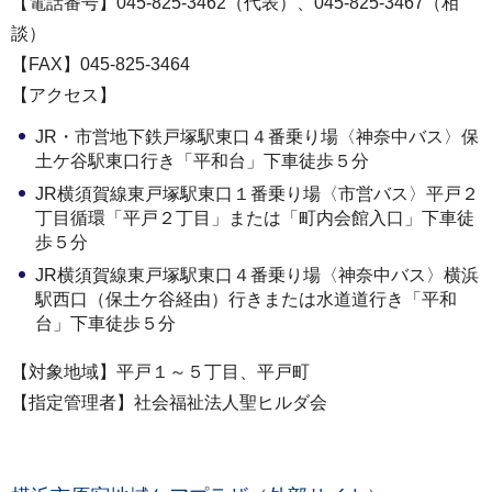
【電話番号】045-825-3462（代表）、045-825-3467（相
談）
【FAX】045-825-3464
【アクセス】
JR・市営地下鉄戸塚駅東口４番乗り場〈神奈中バス〉保
土ケ谷駅東口行き「平和台」下車徒歩５分
JR横須賀線東戸塚駅東口１番乗り場〈市営バス〉平戸２
丁目循環「平戸２丁目」または「町内会館入口」下車徒
歩５分
JR横須賀線東戸塚駅東口４番乗り場〈神奈中バス〉横浜
駅西口（保土ケ谷経由）行きまたは水道道行き「平和
台」下車徒歩５分
【対象地域】平戸１～５丁目、平戸町
【指定管理者】社会福祉法人聖ヒルダ会