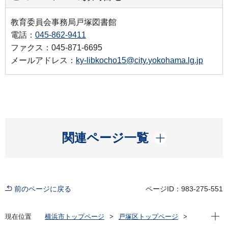
教育委員会事務局戸塚図書館
電話：
045-862-9411
ファクス：045-871-6695
メールアドレス：
ky-libkocho15@city.yokohama.lg.jp
開く
関連ページ一覧
前のページに戻る
ページID：983-275-551
現在位
現在位置
横浜市トップページ
戸塚区トップページ
イベント
その他
土曜ニコニコおはなし会