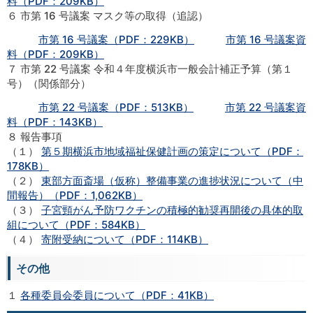
料（PDF：209KB）
６ 市第 16 号議案 マスク等の取得（追認）
市第 16 号議案（PDF：229KB）
市第 16 号議案資
料（PDF：209KB）
７ 市第 22 号議案 令和４年度横浜市一般会計補正予算（第１
号）（関係部分）
市第 22 号議案（PDF：513KB）
市第 22 号議案資
料（PDF：143KB）
８ 報告事項
（１）
第５期横浜市地域福祉保健計画の策定について（PDF：
178KB）
（２）
東部方面斎場（仮称）整備事業の進捗状況について（中
間報告）（PDF：1,062KB）
（３）
子宮頸がん予防ワクチンの積極的勧奨再開後の具体的取
組について（PDF：584KB）
（４）
寄附受納について（PDF：114KB）
その他
１
各種委員会委員について（PDF：41KB）