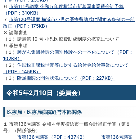
６
市第111号議案 令和５年度横浜市新墓園事業費会計予算
（PDF：310KB）
７
市第120号議案 横浜市小児の医療費助成に関する条例の一部
改正（PDF：175KB）
８ 請願審査
（１）請願第 10 号 小児医療費助成制度の拡充について
９ 報告事項
（１）
肺がん集団検診の個別検診への一本化について（PDF：
102KB）
（２）
住民税非課税世帯等に対する給付金給付事業について
（PDF：145KB）
（３）
附属機関の開催状況について（PDF：227KB）
令和5年2月10日（委員会）
医療局・医療局病院経営本部関係
１ 市第136号議案 令和４年度横浜市一般会計補正予算（第８
号）（関係部分）
市第136号議案（PDF：437KB）
市第136号議案