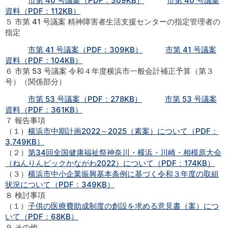
市第 40 号議案（PDF：309KB）
市第 40 号議案
資料（PDF：112KB）
５ 市第 41 号議案 精神障害者生活支援センターの指定管理者の
指定
市第 41 号議案（PDF：309KB）
市第 41 号議案
資料（PDF：104KB）
６ 市第 53 号議案 令和４年度横浜市一般会計補正予算（第３
号）（関係部分）
市第 53 号議案（PDF：278KB）
市第 53 号議案
資料（PDF：361KB）
７ 報告事項
（１）
横浜市中期計画2022～2025（素案）について（PDF：
3,749KB）
（２）
第34回全国健康福祉祭神奈川・横浜・川崎・相模原大会
（ねんりんピックかながわ2022）について（PDF：174KB）
（３）
横浜市中小企業振興基本条例に基づく令和３年度の取組
状況について（PDF：349KB）
８ 検討事項
（１）
子供の医療費助成制度の創設を求める意見書（案）につ
いて（PDF：68KB）
９ その他