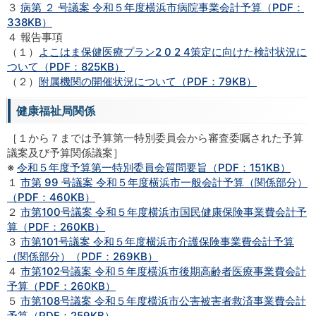
３
病第 ２ 号議案 令和５年度横浜市病院事業会計予算（PDF：
338KB）
４ 報告事項
（１）
よこはま保健医療プラン2 0 2 4策定に向けた検討状況に
ついて（PDF：825KB）
（２）
附属機関の開催状況について（PDF：79KB）
健康福祉局関係
［１から７までは予算第一特別委員会から審査委嘱された予算
議案及び予算関係議案］
※
令和５年度予算第一特別委員会質問要旨（PDF：151KB）
１
市第 99 号議案 令和５年度横浜市一般会計予算（関係部分）
（PDF：460KB）
２
市第100号議案 令和５年度横浜市国民健康保険事業費会計予
算（PDF：260KB）
３
市第101号議案 令和５年度横浜市介護保険事業費会計予算
（関係部分）（PDF：269KB）
４
市第102号議案 令和５年度横浜市後期高齢者医療事業費会計
予算（PDF：260KB）
５
市第108号議案 令和５年度横浜市公害被害者救済事業費会計
予算（PDF：259KB）