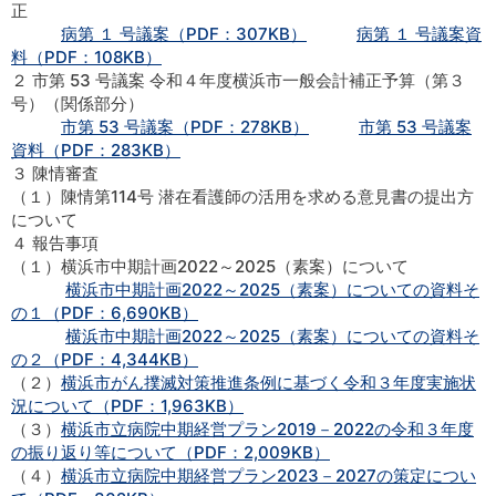
正
病第 １ 号議案（PDF：307KB）
病第 １ 号議案資
料（PDF：108KB）
２ 市第 53 号議案 令和４年度横浜市一般会計補正予算（第３
号）（関係部分）
市第 53 号議案（PDF：278KB）
市第 53 号議案
資料（PDF：283KB）
３ 陳情審査
（１）陳情第114号 潜在看護師の活用を求める意見書の提出方
について
４ 報告事項
（１）横浜市中期計画2022～2025（素案）について
横浜市中期計画2022～2025（素案）についての資料そ
の１（PDF：6,690KB）
横浜市中期計画2022～2025（素案）についての資料そ
の２（PDF：4,344KB）
（２）
横浜市がん撲滅対策推進条例に基づく令和３年度実施状
況について（PDF：1,963KB）
（３）
横浜市立病院中期経営プラン2019－2022の令和３年度
の振り返り等について（PDF：2,009KB）
（４）
横浜市立病院中期経営プラン2023－2027の策定につい