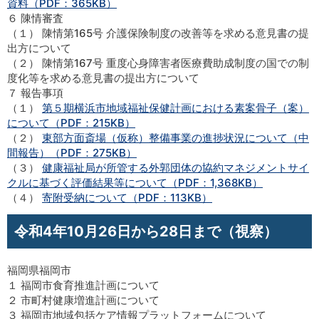
資料（PDF：365KB）
６ 陳情審査
（１） 陳情第165号 介護保険制度の改善等を求める意見書の提
出方について
（２） 陳情第167号 重度心身障害者医療費助成制度の国での制
度化等を求める意見書の提出方について
７ 報告事項
（１）
第５期横浜市地域福祉保健計画における素案骨子（案）
について（PDF：215KB）
（２）
東部方面斎場（仮称）整備事業の進捗状況について（中
間報告）（PDF：275KB）
（３）
健康福祉局が所管する外郭団体の協約マネジメントサイ
クルに基づく評価結果等について（PDF：1,368KB）
（４）
寄附受納について（PDF：113KB）
令和4年10月26日から28日まで（視察）
福岡県福岡市
１ 福岡市食育推進計画について
２ 市町村健康増進計画について
３ 福岡市地域包括ケア情報プラットフォームについて