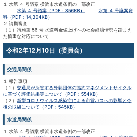
１ 水第 ４ 号議案 横浜市水道条例の一部改正
水第 ４ 号議案（PDF：356KB）
水第 ４ 号議案資
料（PDF：14,304KB）
２ 請願審査
（１）請願第 56 号 水道料金値上げへの社会経済情勢を踏まえ
た慎重な対応について
令和2年12月10日（委員会）
交通局関係
１ 報告事項
（１）
交通局が所管する外郭団体の協約マネジメントサイクル
に基づく評価結果等について（PDF：554KB）
（２）
新型コロナウイルス感染症による市営バスへの影響と今
後の取組について（PDF：545KB）
水道局関係
１ 水第 ４ 号議案 横浜市水道条例の一部改正