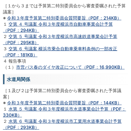
［１から３までは予算第二特別委員会から審査委嘱された予算
議案］
※
令和３年度予算第二特別委員会質問要旨（PDF：214KB）
１
交第 ４ 号議案 令和３年度横浜市自動車事業会計予算
（PDF：294KB）
２
交第 ５ 号議案 令和３年度横浜市高速鉄道事業会計予算
（PDF：295KB）
３
交第 ６ 号議案 横浜市乗合自動車乗車料条例の一部改正
（PDF：181KB）
４ 報告事項
（１）
市営バス春のダイヤ改正について（PDF：16,990KB）
水道局関係
［１及び２は予算第二特別委員会から審査委嘱された予算議
案］
※
令和３年度予算第二特別委員会質問要旨（PDF：144KB）
１
水第 ５ 号議案 令和３年度横浜市水道事業会計予算（PDF：
330KB）
２
水第 ６ 号議案 令和３年度横浜市工業用水道事業会計予算
（PDF：293KB）