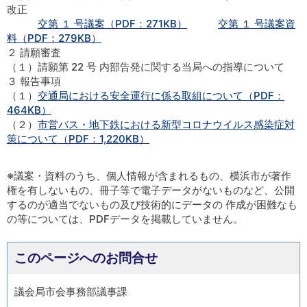
改正
交第 １ 号議案（PDF：271KB）
交第 １ 号議案資
料（PDF：279KB）
２ 請願審査
（１）請願第 22 号 内部告発に関する当局への指導について
３ 報告事項
（１）
交通局における安全運行に係る取組について（PDF：
464KB）
（２）
市営バス・地下鉄における新型コロナウイルス感染症対
策について（PDF：1,220KB）
※議案・資料のうち、個人情報が含まれるもの、横浜市が著作
権を有しないもの、冊子等で電子データがないものなど、公開
するのが適当でないもの及び技術的にデータの 作成が困難なも
の等については、PDFデータを掲載していません。
このページへのお問合せ
議会局市会事務部議事課