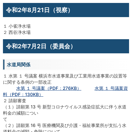
令和2年8月21日（視察）
１ 小雀浄水場
２ 西谷浄水場
令和2年7月2日（委員会）
水道局関係
１ 水第 １ 号議案 横浜市水道事業及び工業用水道事業の設置等
に関する条例の一部改正
水第 １ 号議案（PDF：276KB）
水第 １ 号議案資
料（PDF：130KB）
２ 請願審査
（１）請願第 13 号 新型コロナウイルス感染症拡大に伴う水道
料金の減額につい
て
（２）請願第 16 号 医療機関及び介護・福祉事業所が支払う水
道料金の減額・免除について