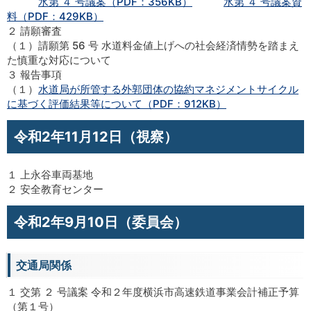
水第 ４ 号議案（PDF：356KB）
水第 ４ 号議案資
料（PDF：429KB）
２ 請願審査
（１）請願第 56 号 水道料金値上げへの社会経済情勢を踏まえ
た慎重な対応について
３ 報告事項
（１）
水道局が所管する外郭団体の協約マネジメントサイクル
に基づく評価結果等について（PDF：912KB）
令和2年11月12日（視察）
１ 上永谷車両基地
２ 安全教育センター
令和2年9月10日（委員会）
交通局関係
１ 交第 ２ 号議案 令和２年度横浜市高速鉄道事業会計補正予算
（第１号）