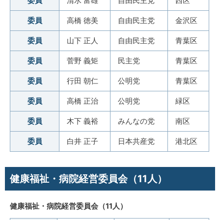
委員
清水 富雄
自由民主党
西区
委員
高橋 徳美
自由民主党
金沢区
委員
山下 正人
自由民主党
青葉区
委員
菅野 義矩
民主党
青葉区
委員
行田 朝仁
公明党
青葉区
委員
高橋 正治
公明党
緑区
委員
木下 義裕
みんなの党
南区
委員
白井 正子
日本共産党
港北区
健康福祉・病院経営委員会（11人）
健康福祉・病院経営委員会（11人）