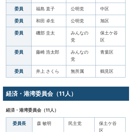
委員
福島 直子
公明党
中区
委員
和田 卓生
公明党
旭区
委員
磯部 圭太
みんなの
保土ケ谷
党
区
委員
藤崎 浩太郎
みんなの
青葉区
党
委員
井上 さくら
無所属
鶴見区
経済・港湾委員会（11人）
経済・港湾委員会（11人）
委員長
森 敏明
民主党
保土ケ谷
区