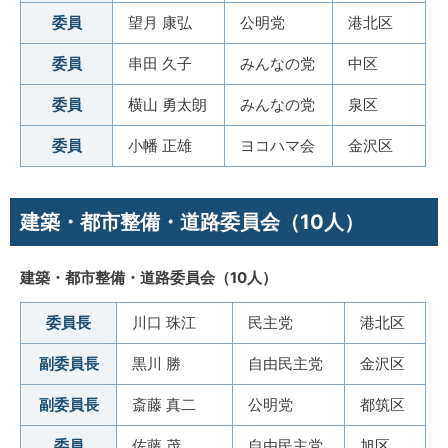
委員
望月 康弘
公明党
港北区
委員
串田 久子
みんなの党
中区
委員
横山 勇太朗
みんなの党
泉区
委員
小幡 正雄
ヨコハマ会
金沢区
建築・都市整備・道路委員会（10人）
建築・都市整備・道路委員会（10人）
委員長
川口 珠江
民主党
港北区
副委員長
黒川 勝
自由民主党
金沢区
副委員長
斎藤 真二
公明党
都筑区
委員
佐藤 茂
自由民主党
旭区