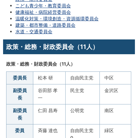
こども青少年・教育委員会
健康福祉・病院経営委員会
温暖化対策・環境創造・資源循環委員会
建築・都市整備・道路委員会
水道・交通委員会
政策・総務・財政委員会（11人）
政策・総務・財政委員会（11人）
委員長
松本 研
自由民主党
中区
副委員
谷田部 孝
民主党
金沢区
長
一
副委員
仁田 昌寿
公明党
南区
長
委員
斉藤 達也
自由民主党
緑区
0