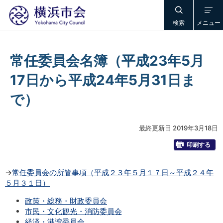
検索
メニュー
常任委員会名簿（平成23年5月
17日から平成24年5月31日ま
で）
最終更新日 2019年3月18日
印刷する
→
常任委員会の所管事項（平成２３年５月１７日～平成２４年
５月３１日）
政策・総務・財政委員会
市民・文化観光・消防委員会
経済・港湾委員会