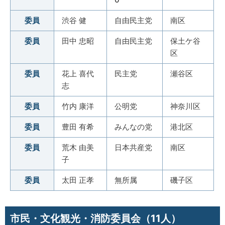
委員
渋谷 健
自由民主党
南区
委員
田中 忠昭
自由民主党
保土ケ谷
区
委員
花上 喜代
民主党
瀬谷区
志
委員
竹内 康洋
公明党
神奈川区
委員
豊田 有希
みんなの党
港北区
委員
荒木 由美
日本共産党
南区
子
委員
太田 正孝
無所属
磯子区
市民・文化観光・消防委員会（11人）