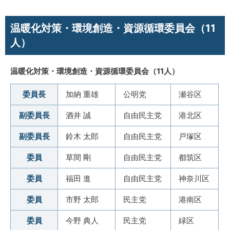
温暖化対策・環境創造・資源循環委員会（11
人）
温暖化対策・環境創造・資源循環委員会（11人）
委員長
加納 重雄
公明党
瀬谷区
副委員長
酒井 誠
自由民主党
港北区
副委員長
鈴木 太郎
自由民主党
戸塚区
委員
草間 剛
自由民主党
都筑区
委員
福田 進
自由民主党
神奈川区
委員
市野 太郎
民主党
港南区
委員
今野 典人
民主党
緑区