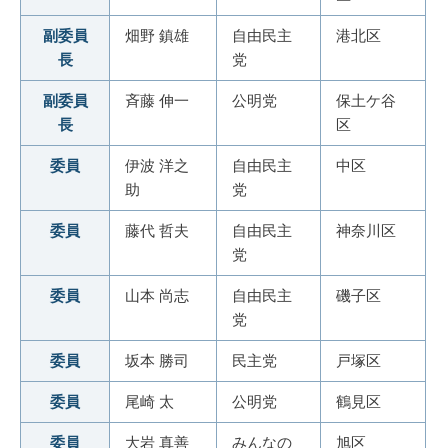
副委員
畑野 鎮雄
自由民主
港北区
長
党
副委員
斉藤 伸一
公明党
保土ケ谷
長
区
委員
伊波 洋之
自由民主
中区
助
党
委員
藤代 哲夫
自由民主
神奈川区
党
委員
山本 尚志
自由民主
磯子区
党
委員
坂本 勝司
民主党
戸塚区
委員
尾崎 太
公明党
鶴見区
委員
大岩 真善
みんなの
旭区