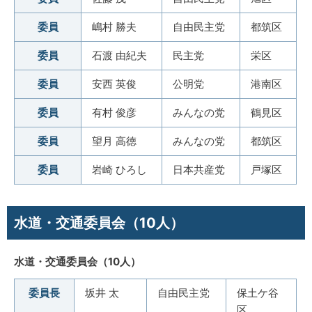
委員
嶋村 勝夫
自由民主党
都筑区
委員
石渡 由紀夫
民主党
栄区
委員
安西 英俊
公明党
港南区
委員
有村 俊彦
みんなの党
鶴見区
委員
望月 高徳
みんなの党
都筑区
委員
岩崎 ひろし
日本共産党
戸塚区
水道・交通委員会（10人）
水道・交通委員会（10人）
委員長
坂井 太
自由民主党
保土ケ谷
区