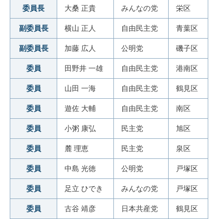
委員長
大桑 正貴
みんなの党
栄区
副委員長
横山 正人
自由民主党
青葉区
副委員長
加藤 広人
公明党
磯子区
委員
田野井 一雄
自由民主党
港南区
委員
山田 一海
自由民主党
鶴見区
委員
遊佐 大輔
自由民主党
南区
委員
小粥 康弘
民主党
旭区
委員
麓 理恵
民主党
泉区
委員
中島 光徳
公明党
戸塚区
委員
足立 ひでき
みんなの党
戸塚区
委員
古谷 靖彦
日本共産党
鶴見区