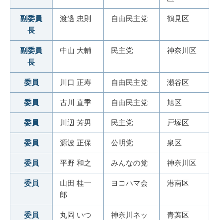
副委員
渡邊 忠則
自由民主党
鶴見区
長
副委員
中山 大輔
民主党
神奈川区
長
委員
川口 正寿
自由民主党
瀬谷区
委員
古川 直季
自由民主党
旭区
委員
川辺 芳男
民主党
戸塚区
委員
源波 正保
公明党
泉区
委員
平野 和之
みんなの党
神奈川区
委員
山田 桂一
ヨコハマ会
港南区
郎
委員
丸岡 いつ
神奈川ネッ
青葉区