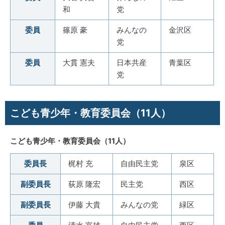
和
党
委員
篠原 豪
みんなの
金沢区
党
委員
大貫 憲夫
日本共産
青葉区
党
こども青少年・教育委員会（11人）
こども青少年・教育委員会（11人）
委員長
梶村 充
自由民主党
泉区
副委員長
荻原 隆宏
民主党
西区
副委員長
伊藤 大貴
みんなの党
緑区