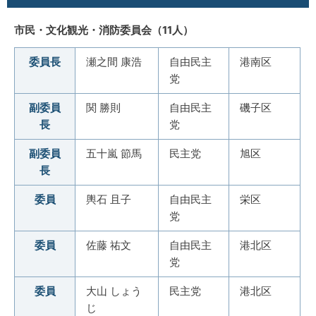
市民・文化観光・消防委員会（11人）
委員長
瀬之間 康浩
自由民主
港南区
党
副委員
関 勝則
自由民主
磯子区
長
党
副委員
五十嵐 節馬
民主党
旭区
長
委員
輿石 且子
自由民主
栄区
党
委員
佐藤 祐文
自由民主
港北区
党
委員
大山 しょう
民主党
港北区
じ