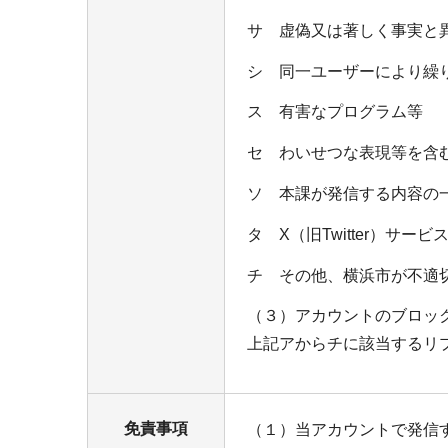
サ 虚偽又は著しく事実と
シ 同一ユーザーにより繰
ス 有害なプログラム等
セ わいせつな表現等を含
ソ 本課が発信する内容の
タ X（旧Twitter）サ
チ その他、横浜市が不適
（３）アカウントのブロッ
上記アからチに該当するリ
免責事項
（１）当アカウントで発信