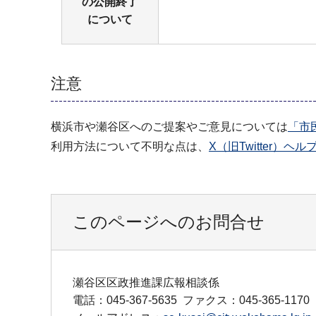
の公開終了
について
注意
横浜市や瀬谷区へのご提案やご意見については
「市
利用方法について不明な点は、
X（旧Twitter）
このページへのお問合せ
瀬谷区区政推進課広報相談係
電話：045-367-5635
ファクス：045-365-1170