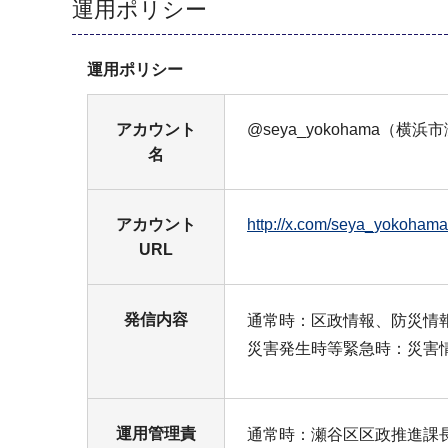
運用ポリシー
運用ポリシー
アカウント
@seya_yokohama（横
名
アカウント
http://x.com/seya_yok
URL
発信内容
通常時：区政情報、防災情
災害発生時等緊急時：災害
運用管理責
通常時：瀬谷区区政推進課