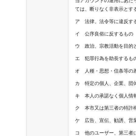
当アカウントの運用にあた
ては、断りなく非表示とする
ア 法律、法令等に違反す
イ 公序良俗に反するもの
ウ 政治、宗教活動を目的
エ 犯罪行為を助長するも
オ 人種・思想・信条等の
カ 特定の個人、企業、団
キ 本人の承諾なく個人情
ク 本市又は第三者の特許
ケ 広告、宣伝、勧誘、営
コ 他のユーザー、第三者