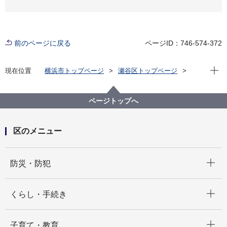
前のページに戻る
ページID：746-574-372
現在位
現在位置
横浜市トップページ
瀬谷区トップページ
くらし・手続き
まちづくり・環境
まちづくり
都市計画マスタープラン
都市計画マスタープラン瀬谷区プランについて
ページトップへ
区のメニュー
開く
防災・防犯
開く
くらし・手続き
開く
子育て・教育