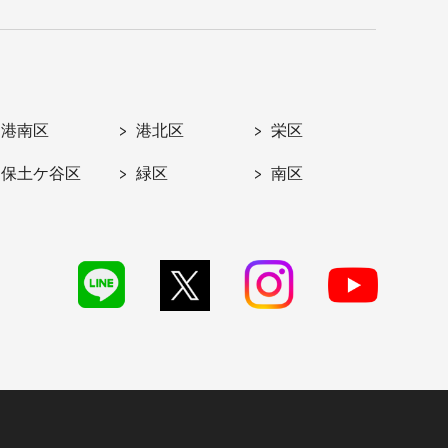
港南区
港北区
栄区
保土ケ谷区
緑区
南区