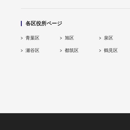
各区役所ページ
青葉区
旭区
泉区
瀬谷区
都筑区
鶴見区