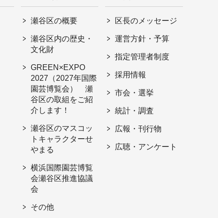
瀬谷区の概要
区長のメッセージ
瀬谷区内の歴史・
運営方針・予算
文化財
指定管理者制度
GREEN×EXPO
採用情報
2027（2027年国際
園芸博覧会） 瀬
市会・選挙
谷区の取組をご紹
介します！
統計・調査
瀬谷区のマスコッ
広報・刊行物
トキャラクターせ
広聴・アンケート
やまる
横浜国際園芸博覧
会瀬谷区推進協議
会
その他