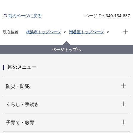
前のページに戻る
ページID：640-154-837
現在位
現在位置
横浜市トップページ
瀬谷区トップページ
くらし・手続き
市民協働・学び
学び
歴史
ページトップへ
区のメニュー
開く
防災・防犯
開く
くらし・手続き
開く
子育て・教育