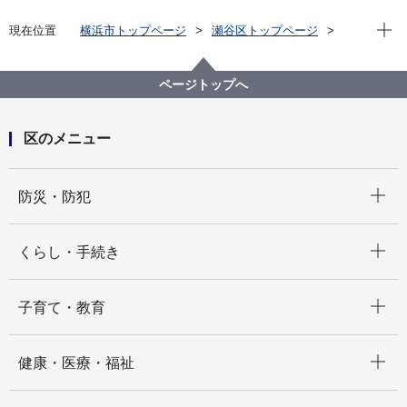
現在位
現在位置
横浜市トップページ
瀬谷区トップページ
健康・医療・福祉
福祉・介護
高齢者福祉・介護
高齢者の施設について
ページトップへ
区のメニュー
開く
防災・防犯
開く
くらし・手続き
開く
子育て・教育
開く
健康・医療・福祉
開く