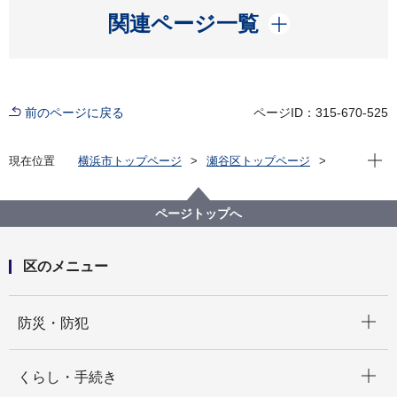
開く
関連ページ一覧
前のページに戻る
ページID：315-670-525
現在位
現在位置
横浜市トップページ
瀬谷区トップページ
健康・医療・福祉
福祉・介護
高齢者福祉・介護
介護予防等への取組
ページトップへ
区のメニュー
開く
防災・防犯
開く
くらし・手続き