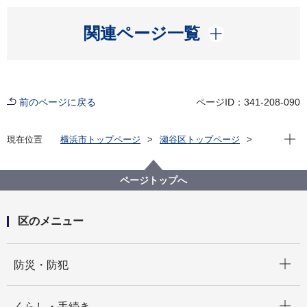
開く
関連ページ一覧
前のページに戻る
ページID：341-208-090
現在位
現在位置
横浜市トップページ
瀬谷区トップページ
健康・医療・福祉
福祉・介護
地域福祉保健
地域福祉施設
福祉保健活動拠点
ページトップへ
区のメニュー
開く
防災・防犯
開く
くらし・手続き