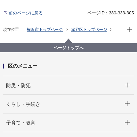
前のページに戻る
ページID：380-333-305
現在位
現在位置
横浜市トップページ
瀬谷区トップページ
イベント
子育て
瀬谷駅前青空カフェ 開催のお知らせ
ページトップへ
区のメニュー
開く
防災・防犯
開く
くらし・手続き
開く
子育て・教育
開く