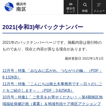
横浜市
検索
メニュー
トップ
2021(令和3)年バックナンバー
2021年のバックナンバーページです。掲載内容は発行時の
ものであり、現在と内容が異なる場合があります。
最終更新日 2022年1月1日
12月号：特集 「みなみに広がれ、つながりの輪」（PDF：
8,132KB）
11月号：特集 「こんにちは南土木事務所です～日々のしご
とをご紹介します～」（PDF：3,625KB）
10月号：特集1「 ご意見をお寄せください！～第4期南区地
域福祉保健計画（素案）＆地域包括ケア南区アクションプ