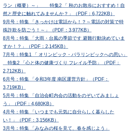
ラン（概要）～」 特集2 「 秋のお散歩におすすめ！自
然と歴史に触れてみませんか？」（PDF：6,722KB）
9月号：特集 「きっかけは電話から！？～電話の対策で特
殊詐欺を防ごう！～」（PDF：3,977KB）
8月号：特集 「大雨・台風の季節です 避難行動決めていま
すか！？」（PDF：2,145KB）
7月号：特集1 「 オリンピック・パラリンピックへの思い」
特集2 「心と体の健康づくり フレイル予防」（PDF：
2,712KB）
6月号：特集 「令和3年度 南区運営方針」（PDF：
3,719KB）
5月号：特集 「自治会町内会の活動をのぞいてみましょ
う」（PDF：4,680KB）
4月号：特集 「いつまでも元気に自分らしく暮らした
い！」（PDF：3,156KB）
3月号：特集 「みなみの桜を見て、春を感じよう」