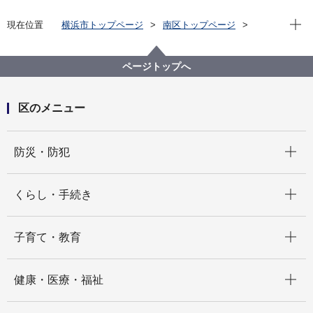
現在位
現在位置
横浜市トップページ
南区トップページ
区政情報
広報・刊行物
広報よこはま南区版
2021(令和3)年バックナンバー
ページトップへ
区のメニュー
開く
防災・防犯
開く
くらし・手続き
開く
子育て・教育
開く
健康・医療・福祉
開く