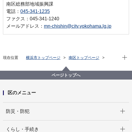
南区総務部地域振興課
電話：
045-341-1235
ファクス：045-341-1240
メールアドレス：
mn-chishin@city.yokohama.lg.jp
現在位
現在位置
横浜市トップページ
南区トップページ
区政情報
広報・刊行物
犯罪発生情報メールなど
犯罪・防犯情報のメール配信登録ページ
ページトップへ
区のメニュー
開く
防災・防犯
開く
くらし・手続き