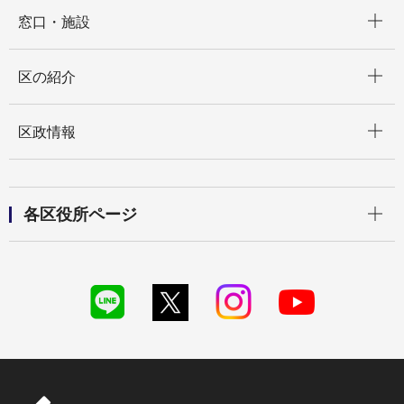
開く
窓口・施設
開く
区の紹介
開く
区政情報
開く
各区役所ページ