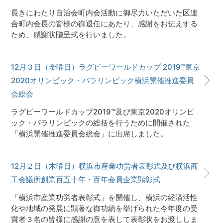
長きにわたり自治会町内会活動に御尽力いただいた区連
合町内会長の皆様の御退任にあたり、感謝をお伝えする
ため、感謝状贈呈式を行いました。
12月３日（金曜日）ラグビーワールドカップ 2019™東京
2020オリンピック・パラリンピック横浜開催推進委員
会総会
ラグビーワールドカップ2019™及び東京2020オリンピ
ック・パラリンピックの総括を行うために開催された
「横浜開催推進委員会総会」に出席しました。
12月２日（木曜日）横浜市産業功労者表彰式及び横浜商
工会議所創業百五十年・百年会員企業顕彰式
「横浜市産業功労者表彰式」を開催し、横浜の経済活性
化や地域の発展に顕著な御功績を挙げられた今年度の受
賞者３名の皆様に感謝の意を表して表彰状をお渡ししま