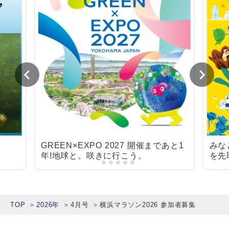
GREEN×EXPO 2027 開催まであと1
みな
年!地球と。咲きに行こう。
を先
ェス
TOP
2026年
4月号
横浜マラソン2026 参加者募集