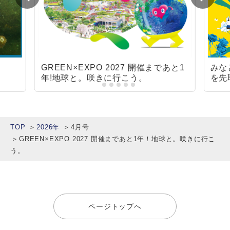
GREEN×EXPO 2027 開催まであと1
みな
年!地球と。咲きに行こう。
を先
ェス
TOP
2026年
4月号
GREEN×EXPO 2027 開催まであと1年！地球と。咲きに行こ
う。
ページトップへ