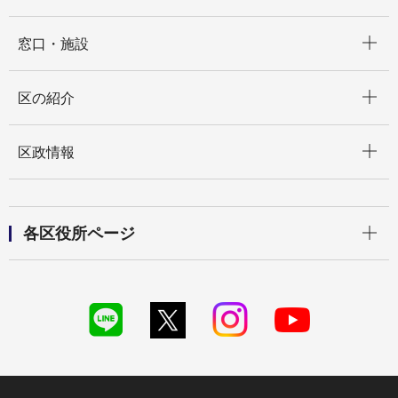
開く
窓口・施設
開く
区の紹介
開く
区政情報
開く
各区役所ページ