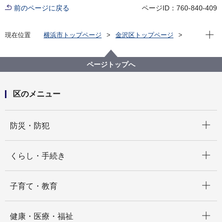
前のページに戻る
ページID：760-840-409
現在位
現在位置
横浜市トップページ
金沢区トップページ
区の紹介
その他
ページトップへ
区のメニュー
開く
防災・防犯
開く
くらし・手続き
開く
子育て・教育
開く
健康・医療・福祉