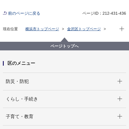
前のページに戻る
ページID：212-431-436
現在位
現在位置
横浜市トップページ
金沢区トップページ
区の紹介
金沢区の歴史
発見！探検！かなざわの歴史
金沢八景
金沢八景3／3
ページトップへ
区のメニュー
開く
防災・防犯
開く
くらし・手続き
開く
子育て・教育
開く