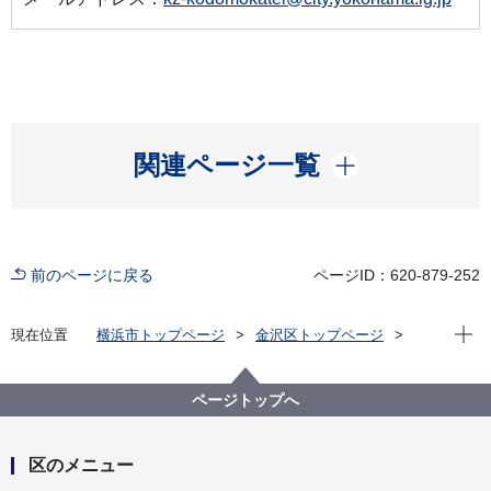
開く
関連ページ一覧
前のページに戻る
ページID：620-879-252
現在位
現在位置
横浜市トップページ
金沢区トップページ
区政情報
採用情報
【金沢区】令和８年度 こども家庭支援課 会計年度任用
職員(乳幼児健康診査等専門職スタッフ／母子保健専門
ページトップへ
職スタッフ）登録制度募集案内
区のメニュー