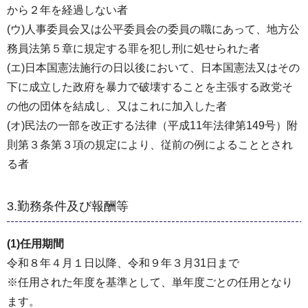
から２年を経過しない者
(ウ)人事委員会又は公平委員会の委員の職にあって、地方公
務員法第５章に規定する罪を犯し刑に処せられた者
(エ)日本国憲法施行の日以後において、日本国憲法又はその
下に成立した政府を暴力で破壊することを主張する政党そ
の他の団体を結成し、又はこれに加入した者
(オ)民法の一部を改正する法律（平成11年法律第149号）附
則第３条第３項の規定により、従前の例によることとされ
る者
3.勤務条件及び報酬等
(1)任用期間
令和８年４月１日以降、令和９年３月31日まで
※任用された年度を基準として、単年度ごとの任用となり
ます。